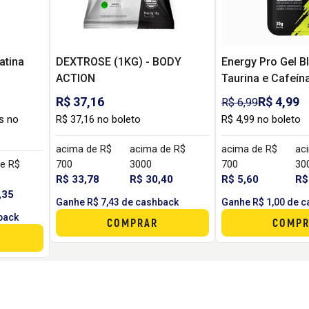
latina
DEXTROSE (1KG) - BODY
Energy Pro Gel 
ACTION
Taurina e Cafeína
- SUDRACT NUTR
R$ 37,16
R$ 4,99
R$ 6,99
s no
R$ 37,16 no boleto
R$ 4,99 no boleto
acima de R$
acima de R$
acima de R$
ac
e R$
700
3000
700
30
R$ 33,78
R$ 30,40
R$ 5,60
R$
,35
Ganhe R$ 7,43 de cashback
Ganhe R$ 1,00 de 
back
COMPRAR
COMPR