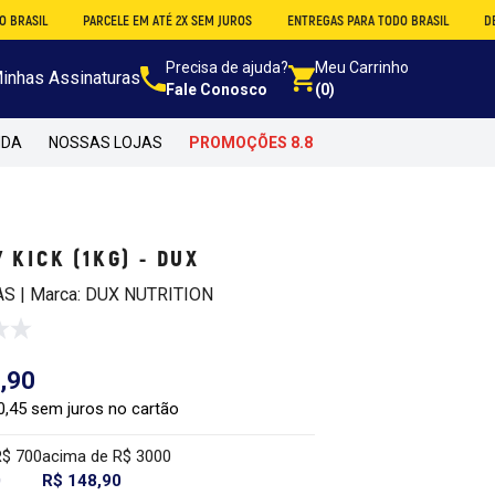
PARCELE EM ATÉ 2X SEM JUROS
ENTREGAS PARA TODO BRASIL
DESCONTO 
Precisa de ajuda?
Meu Carrinho
inhas Assinaturas
Fale Conosco
(0)
NDA
NOSSAS LOJAS
PROMOÇÕES 8.8
 KICK (1KG) - DUX
AS | Marca: DUX NUTRITION
,90
0,45 sem juros no cartão
R$ 700
acima de R$ 3000
0
R$ 148,90