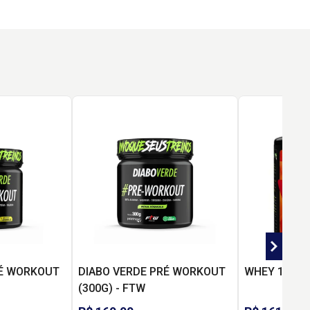
RÉ WORKOUT
DIABO VERDE PRÉ WORKOUT
WHEY 100% (
(300G) - FTW