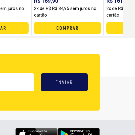
R$ 169,90
R$ 161,82
sem juros no
2x de R$ R$ 84,95 sem juros no
2x de R$ R$ 8
cartão
cartão
AR
COMPRAR
C
ENVIAR