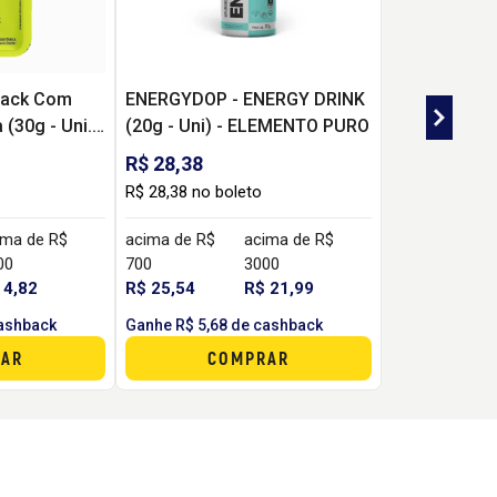
Black Com
ENERGYDOP - ENERGY DRINK
 (30g - Uni.)
(20g - Uni) - ELEMENTO PURO
ITION
R$ 28,38
R$ 28,38 no boleto
ima de R$
acima de R$
acima de R$
00
700
3000
 4,82
R$ 25,54
R$ 21,99
cashback
Ganhe R$ 5,68 de cashback
AR
COMPRAR