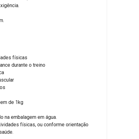
exigência.
m.
dades físicas
ance durante o treino
ca
uscular
sos
gem de 1kg
ado na embalagem em água.
ividades físicas, ou conforme orientação
 saúde.