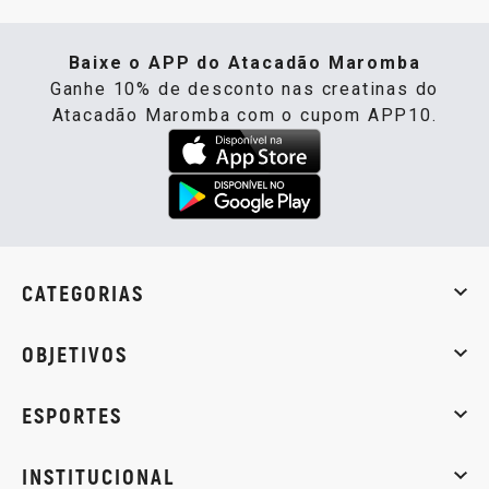
Baixe o APP do Atacadão Maromba
Ganhe 10% de desconto nas creatinas do
Atacadão Maromba com o cupom APP10.
CATEGORIAS
Whey Protein
Creatina
Pré-Treino
Termogênicos
Barra
OBJETIVOS
Massa muscular
Emagrecimento
Energia
Qualidade de
ESPORTES
Musculação
Artes marciais
Corrida
INSTITUCIONAL