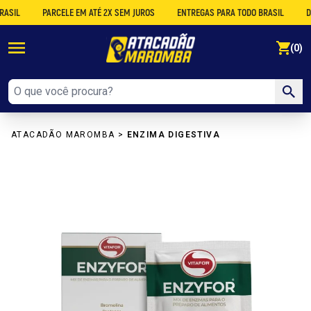
L
PARCELE EM ATÉ 2X SEM JUROS
ENTREGAS PARA TODO BRASIL
DESCO
se
(0)
ATACADÃO MAROMBA
>
ENZIMA DIGESTIVA