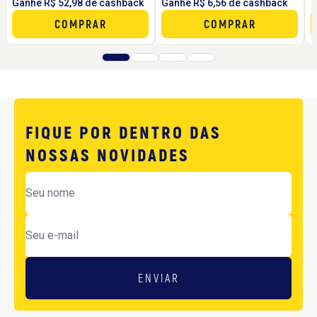
Ganhe R$ 52,98 de cashback
Ganhe R$ 6,56 de cashback
G
COMPRAR
COMPRAR
FIQUE POR DENTRO DAS
NOSSAS NOVIDADES
ENVIAR