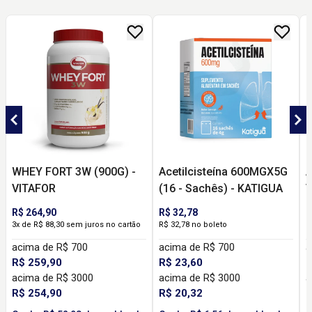
WHEY FORT 3W (900G) -
Acetilcisteína 600MGX5G
A
VITAFOR
(16 - Sachês) - KATIGUA
V
R$ 264,90
R$ 32,78
R
3x de R$ 88,30 sem juros no cartão
R$ 32,78 no boleto
R
acima de R$ 700
acima de R$ 700
a
R$ 259,90
R$ 23,60
R
acima de R$ 3000
acima de R$ 3000
a
R$ 254,90
R$ 20,32
R