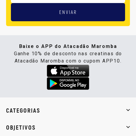
ENVIAR
Baixe o APP do Atacadão Maromba
Ganhe 10% de desconto nas creatinas do
Atacadão Maromba com o cupom APP10.
CATEGORIAS
Whey Protein
Creatina
Pré-Treino
Termogênicos
Barra
OBJETIVOS