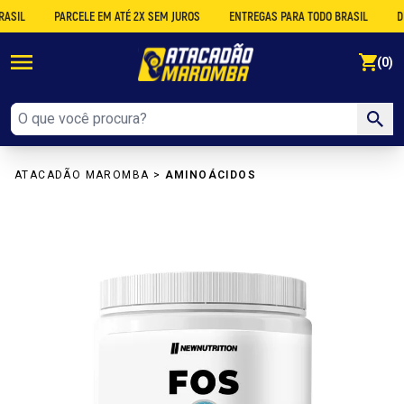
PARCELE EM ATÉ 2X SEM JUROS
ENTREGAS PARA TODO BRASIL
DESCO
se
(0)
ATACADÃO MAROMBA
>
AMINOÁCIDOS