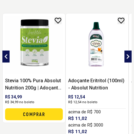
Stevia 100% Pura Absolut
Adoçante Eritritol (100ml)
A
Nutrition 200g | Adoçante
- Absolut Nutrition
(
Natural em Pó para
N
R$ 34,99
R$ 12,54
R
Bebidas e Receitas
R$ 34,99 no boleto
R$ 12,54 no boleto
R
acima de R$ 700
a
COMPRAR
R$ 11,02
R
acima de R$ 3000
a
R$ 11,02
R