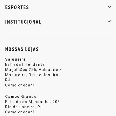
Massa muscular
Emagrecimento
Energia
Qualidade de
ESPORTES
Musculação
Artes marciais
Corrida
INSTITUCIONAL
Sobre nós
Política de privacidade
Central de atendi
NOSSAS LOJAS
Valqueire
Estrada Intendente
Magalhães 255, Valqueire /
Madureira, Rio de Janeiro
RJ
Como chegar?
Campo Grande
Estrada do Mendanha, 205
Rio de Janeiro, RJ
Como chegar?