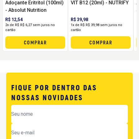
Adoçante Eritritol (100ml)
VIT B12 (20ml) - NUTRIFY
A
- Absolut Nutrition
S
A
R$ 12,54
R$ 39,98
R
2x de R$ R$ 6,27 sem juros no
1x de R$ R$ 39,98 sem juros no
2
cartão
cartão
c
COMPRAR
COMPRAR
FIQUE POR DENTRO DAS
NOSSAS NOVIDADES