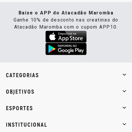
Baixe o APP do Atacadão Maromba
Ganhe 10% de desconto nas creatinas do
Atacadão Maromba com o cupom APP10.
CATEGORIAS
Whey Protein
Creatina
Pré-Treino
Termogênicos
Barra
OBJETIVOS
Massa muscular
Emagrecimento
Energia
Qualidade de
ESPORTES
Musculação
Artes marciais
Corrida
INSTITUCIONAL