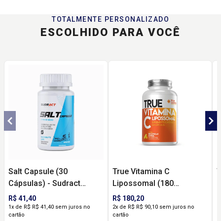
TOTALMENTE PERSONALIZADO
ESCOLHIDO PARA VOCÊ
Salt Capsule (30
True Vitamina C
T
Cápsulas) - Sudract
Lipossomal (180
L
Nutrition
Cápsulas) - True Source
C
R$ 41,40
R$ 180,20
R
1x de R$ R$ 41,40 sem juros no
2x de R$ R$ 90,10 sem juros no
2
cartão
cartão
c