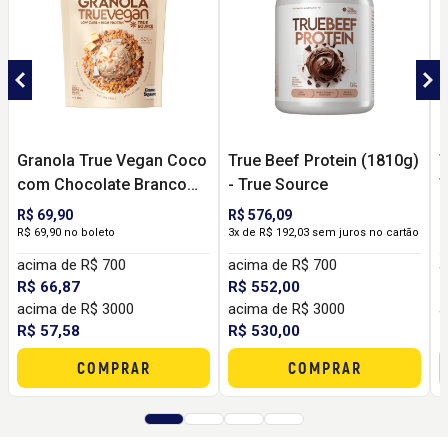
Granola True Vegan Coco
True Beef Protein (1810g)
T
com Chocolate Branco
- True Source
T
(200g) - True Source
R$ 69,90
R$ 576,09
R
R$ 69,90 no boleto
3x de R$ 192,03 sem juros no cartão
3
acima de R$ 700
acima de R$ 700
a
R$ 66,87
R$ 552,00
R
acima de R$ 3000
acima de R$ 3000
a
R$ 57,58
R$ 530,00
R
COMPRAR
COMPRAR