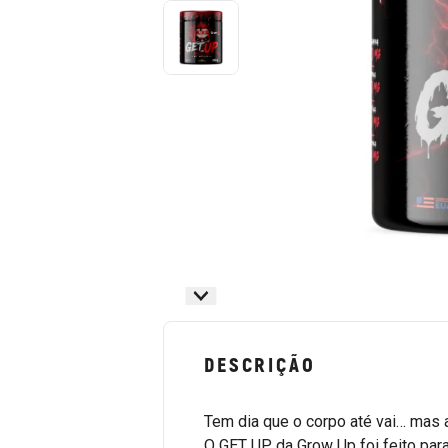
DESCRIÇÃO
Tem dia que o corpo até vai… mas
O GET UP da Grow Up foi feito para