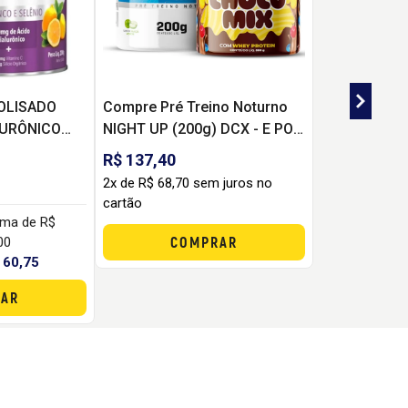
OLISADO
Compre Pré Treino Noturno
LURÔNICO
NIGHT UP (200g) DCX - E POR
CTION
APENAS R$ 37,50 LEVE PASTA
R$ 137,40
DE AMENDOIM GOURMET
2x de R$ 68,70 sem juros no
(600G) DCX
cartão
ima de R$
COMPRAR
00
 60,75
AR