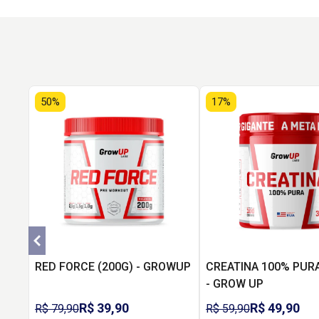
50%
17%
RED FORCE (200G) - GROWUP
CREATINA 100% PURA
- GROW UP
R$ 39,90
R$ 49,90
R$ 79,90
R$ 59,90