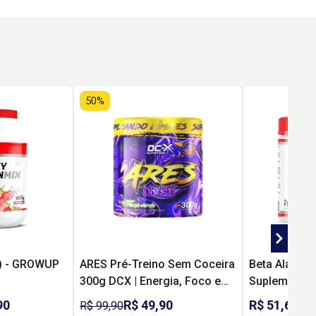
50%
) - GROWUP
ARES Pré-Treino Sem Coceira
Beta Alanina
300g DCX | Energia, Foco e
Suplemento 
Pump sem Formigamento
e Desempenh
90
R$ 49,90
R$ 51,60
R$ 99,90