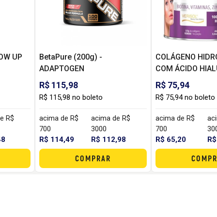
ROW UP
BetaPure (200g) -
COLÁGENO HIDR
ADAPTOGEN
COM ÁCIDO HIA
(200G) - BODY A
R$ 115,98
R$ 75,94
R$ 115,98 no boleto
R$ 75,94 no boleto
e R$
acima de R$
acima de R$
acima de R$
ac
700
3000
700
30
48
R$ 114,49
R$ 112,98
R$ 65,20
R$
COMPRAR
COMPR