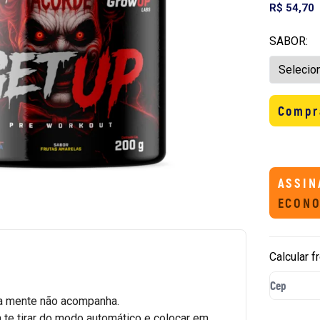
R$ 54,70
SABOR:
Compr
ASSIN
ECONO
Calcular f
 a mente não acompanha.
 te tirar do modo automático e colocar em