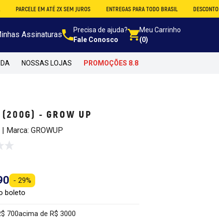
ELE EM ATÉ 2X SEM JUROS
ENTREGAS PARA TODO BRASIL
DESCONTO NO ATACAD
Precisa de ajuda?
Meu Carrinho
inhas Assinaturas
Fale Conosco
(0)
NDA
NOSSAS LOJAS
PROMOÇÕES 8.8
 (200G) - GROW UP
8 | Marca: GROWUP
90
- 29%
o boleto
R$ 700
acima de R$ 3000