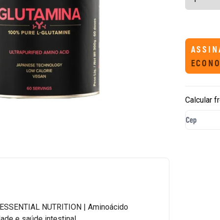
ASSIN
ECONO
Calcular f
ESSENTIAL NUTRITION | Aminoácido
ade e saúde intestinal