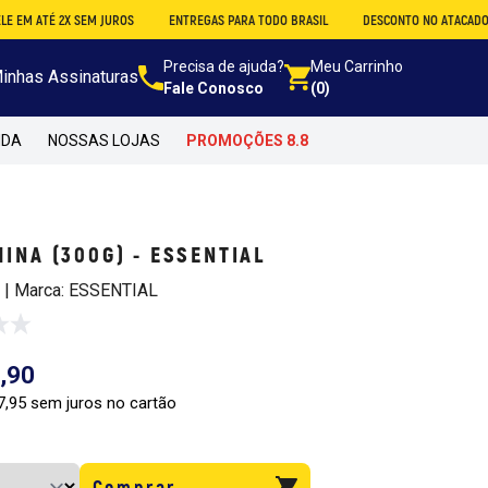
2X SEM JUROS
ENTREGAS PARA TODO BRASIL
DESCONTO NO ATACADO
COMP
Precisa de ajuda?
Meu Carrinho
inhas Assinaturas
Fale Conosco
(0)
NDA
NOSSAS LOJAS
PROMOÇÕES 8.8
INA (300G) - ESSENTIAL
2 | Marca: ESSENTIAL
,90
7,95 sem juros no cartão
Comprar