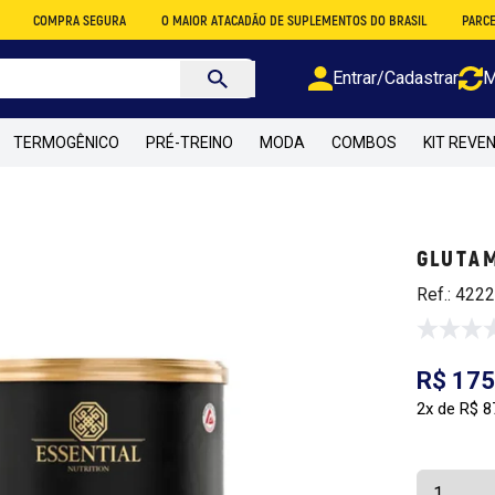
RA SEGURA
O MAIOR ATACADÃO DE SUPLEMENTOS DO BRASIL
PARCELE EM ATÉ 
Entrar/Cadastrar
M
TERMOGÊNICO
PRÉ-TREINO
MODA
COMBOS
KIT REVE
GLUTAM
Ref.: 422
R$ 175
2x de R$ 8