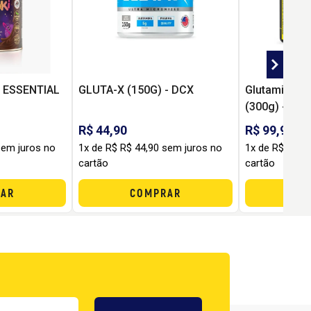
- ESSENTIAL
GLUTA-X (150G) - DCX
Glutamina Pl
(300g) - A
R$ 44,90
R$ 99,90
sem juros no
1x de R$ R$ 44,90 sem juros no
1x de R$ R$ 9
cartão
cartão
AR
COMPRAR
C