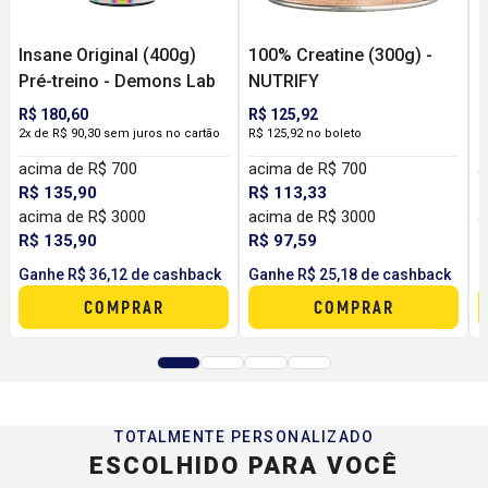
Insane Original (400g)
100% Creatine (300g) -
B
Pré-treino - Demons Lab
NUTRIFY
(
R$ 180,60
R$ 125,92
R
2x de R$ 90,30 sem juros no cartão
R$ 125,92 no boleto
R
acima de R$ 700
acima de R$ 700
a
R$ 135,90
R$ 113,33
R
acima de R$ 3000
acima de R$ 3000
a
R$ 135,90
R$ 97,59
R
Ganhe R$ 36,12 de cashback
Ganhe R$ 25,18 de cashback
G
COMPRAR
COMPRAR
TOTALMENTE PERSONALIZADO
ESCOLHIDO PARA VOCÊ