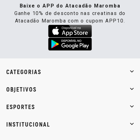
Baixe o APP do Atacadão Maromba
Ganhe 10% de desconto nas creatinas do
Atacadão Maromba com o cupom APP10.
CATEGORIAS
Whey Protein
Creatina
Pré-Treino
Termogênicos
Barra
OBJETIVOS
Massa muscular
Emagrecimento
Energia
Qualidade de
ESPORTES
Musculação
Artes marciais
Corrida
INSTITUCIONAL
Sobre nós
Política de privacidade
Central de atendi