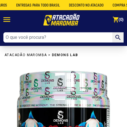
ENTREGAS PARA TODO BRASIL
DESCONTO NO ATACADO
COMPRA SEGU
se
(0)
ATACADÃO MAROMBA
>
DEMONS LAB