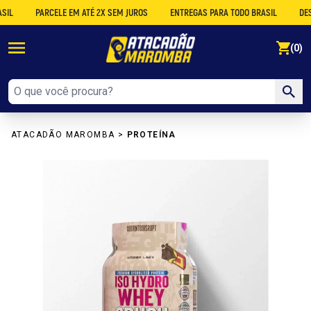
PARCELE EM ATÉ 2X SEM JUROS
ENTREGAS PARA TODO BRASIL
DESCONT
se
(0)
ATACADÃO MAROMBA
>
PROTEÍNA