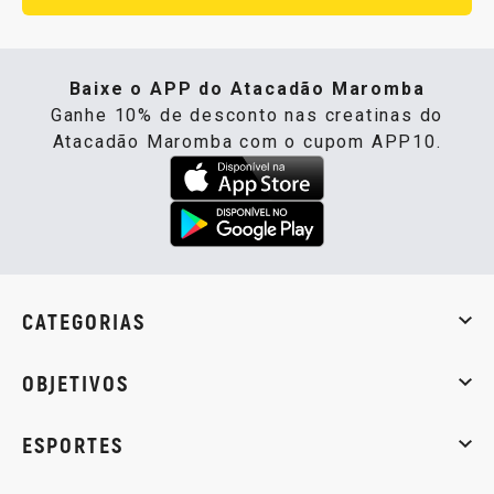
Baixe o APP do Atacadão Maromba
Ganhe 10% de desconto nas creatinas do
Atacadão Maromba com o cupom APP10.
CATEGORIAS
Whey Protein
Creatina
Pré-Treino
Termogênicos
Barra
OBJETIVOS
Massa muscular
Emagrecimento
Energia
Qualidade de
ESPORTES
Musculação
Artes marciais
Corrida