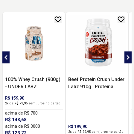
100% Whey Crush (900g)
Beef Protein Crush Under
P
- UNDER LABZ
Labz 910g | Proteína
R
Bovina com 33g de
R$ 159,90
R
Proteína e Zero Lactose
2x de R$ 79,95 sem juros no cartão
R
acima de R$ 700
a
R$ 143,68
R
acima de R$ 3000
a
R$ 199,90
2x de R$ 99,95 sem juros no cartão
R$ 123,72
R