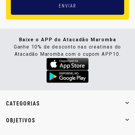
ENVIAR
Baixe o APP do Atacadão Maromba
Ganhe 10% de desconto nas creatinas do
Atacadão Maromba com o cupom APP10.
CATEGORIAS
Whey Protein
Creatina
Pré-Treino
Termogênicos
Barra
OBJETIVOS
Massa muscular
Emagrecimento
Energia
Qualidade de