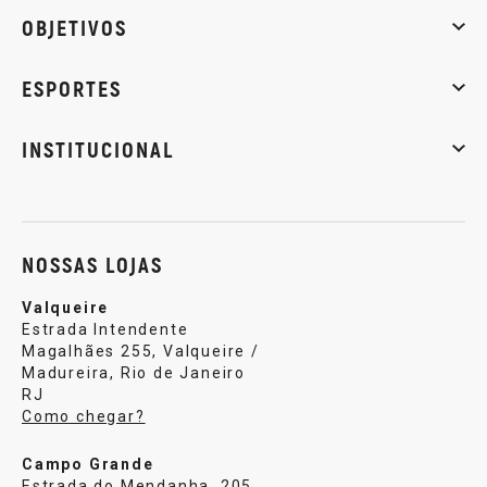
Whey Protein
Creatina
Pré-Treino
Termogênicos
Barra
OBJETIVOS
Massa muscular
Emagrecimento
Energia
Qualidade de
ESPORTES
Musculação
Artes marciais
Corrida
INSTITUCIONAL
Sobre nós
Política de privacidade
Central de atendi
NOSSAS LOJAS
Valqueire
Estrada Intendente
Magalhães 255, Valqueire /
Madureira, Rio de Janeiro
RJ
Como chegar?
Campo Grande
Estrada do Mendanha, 205