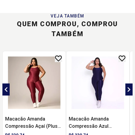
VEJA TAMBÉM
QUEM COMPROU, COMPROU
TAMBÉM
Macacão Amanda
Macacão Amanda
Compressão Açaí (Plus
Compressão Azul
C
Size) - DCX
Marinho (Plus Size) - DCX
(