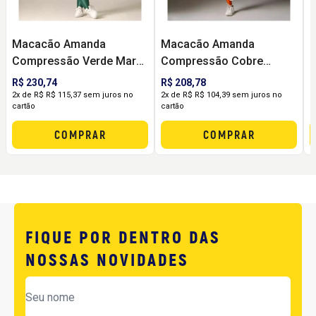
Macacão Amanda
Macacão Amanda
Compressão Verde Mar
Compressão Cobre
C
(Plus Size) - DCX
(Tamanho Único) - DCX
S
R$ 230,74
R$ 208,78
R
2x de R$ R$ 115,37 sem juros no
2x de R$ R$ 104,39 sem juros no
2
cartão
cartão
c
COMPRAR
COMPRAR
FIQUE POR DENTRO DAS
NOSSAS NOVIDADES