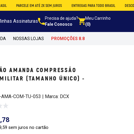
RCELE EM ATÉ 2X SEM JUROS
ENTREGAS PARA TODO BRASIL
DESCONTO NO ATAC
Precisa de ajuda?
Meu Carrinho
inhas Assinaturas
Fale Conosco
(0)
NDA
NOSSAS LOJAS
PROMOÇÕES 8.8
ÃO AMANDA COMPRESSÃO
MILITAR (TAMANHO ÚNICO) -
C-AMA-COM-TU-053 | Marca: DCX
,78
9,59 sem juros no cartão