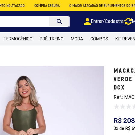
DO
COMPRA SEGURA
O MAIOR ATACADÃO DE SUPLEMENTOS DO BRASIL
PA
Entrar/Cadastrar
M
TERMOGÊNICO
PRÉ-TREINO
MODA
COMBOS
KIT REVE
MACAC
VERDE 
DCX
Ref.: MA
R$ 208
3x de R$ 6