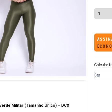
ASSIN
ECONO
Calcular f
rde Militar (Tamanho Único) – DCX