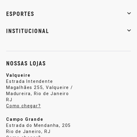
Massa muscular
Emagrecimento
Energia
Qualidade de
ESPORTES
Musculação
Artes marciais
Corrida
INSTITUCIONAL
Sobre nós
Política de privacidade
Central de atendi
NOSSAS LOJAS
Valqueire
Estrada Intendente
Magalhães 255, Valqueire /
Madureira, Rio de Janeiro
RJ
Como chegar?
Campo Grande
Estrada do Mendanha, 205
Rio de Janeiro, RJ