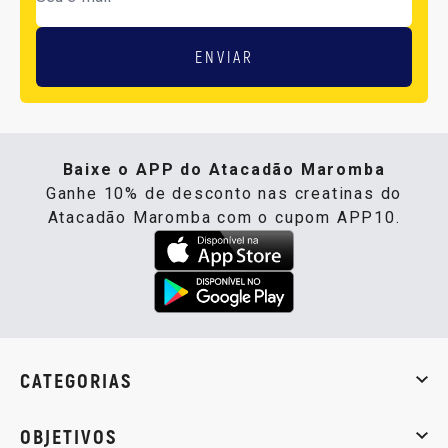
ENVIAR
Baixe o APP do Atacadão Maromba
Ganhe 10% de desconto nas creatinas do
Atacadão Maromba com o cupom APP10.
CATEGORIAS
Whey Protein
Creatina
Pré-Treino
Termogênicos
Barra
OBJETIVOS