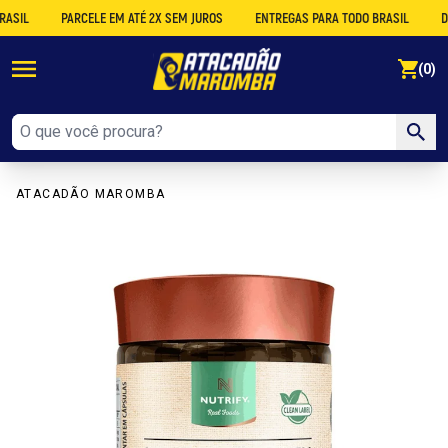
PARCELE EM ATÉ 2X SEM JUROS
ENTREGAS PARA TODO BRASIL
DESCON
se
(0)
ATACADÃO MAROMBA