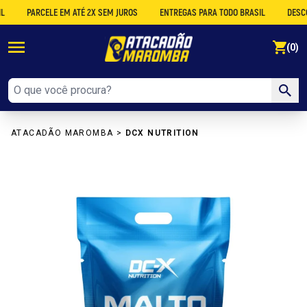
PARCELE EM ATÉ 2X SEM JUROS
ENTREGAS PARA TODO BRASIL
DESCONTO N
se
(0)
ATACADÃO MAROMBA
>
DCX NUTRITION