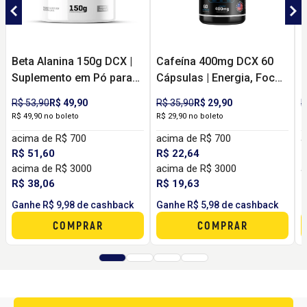
Beta Alanina 150g DCX |
Cafeína 400mg DCX 60
K
Suplemento em Pó para
Cápsulas | Energia, Foco
D
Resistência, Performance
e Disposição para
E
R$ 53,90
R$ 49,90
R$ 35,90
R$ 29,90
R
e Treinos Intensos
Treinos e Rotina
T
R$ 49,90 no boleto
R$ 29,90 no boleto
R
acima de R$ 700
acima de R$ 700
a
R$ 51,60
R$ 22,64
R
acima de R$ 3000
acima de R$ 3000
a
R$ 38,06
R$ 19,63
R
Ganhe R$ 9,98 de cashback
Ganhe R$ 5,98 de cashback
G
COMPRAR
COMPRAR