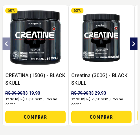
50%
63%
CREATINA (150G) - BLACK
Creatina (300G) - BLACK
C
SKULL
SKULL
C
R
R$ 39,90
R$ 19,90
R$ 79,90
R$ 29,90
1
1x de R$ R$ 19,90 sem juros no
1x de R$ R$ 29,90 sem juros no
c
cartão
cartão
COMPRAR
COMPRAR