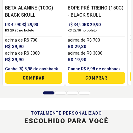
BETA-ALANINE (100G) -
BOPE PRÉ-TREINO (150G)
C
BLACK SKULL
- BLACK SKULL
C
R
R$ 49,90
R$ 29,90
R$ 34,90
R$ 29,90
R
R$ 29,90 no boleto
R$ 29,90 no boleto
a
acima de R$ 700
acima de R$ 700
R
R$ 39,90
R$ 29,80
a
acima de R$ 3000
acima de R$ 3000
R
R$ 39,90
R$ 19,90
G
Ganhe R$ 5,98 de cashback
Ganhe R$ 5,98 de cashback
COMPRAR
COMPRAR
TOTALMENTE PERSONALIZADO
ESCOLHIDO PARA VOCÊ