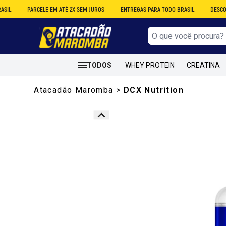
PARCELE EM ATÉ 2X SEM JUROS
ENTREGAS PARA TODO BRASIL
DESCONTO NO A
TODOS
WHEY PROTEIN
CREATINA
Atacadão Maromba
>
DCX Nutrition