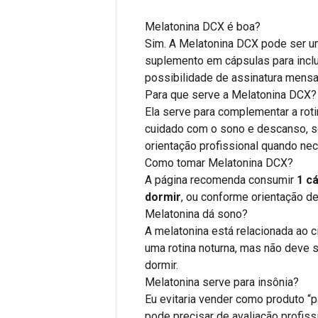
Melatonina DCX é boa?
Sim. A Melatonina DCX pode ser u
suplemento em cápsulas para inclui
possibilidade de assinatura mensa
Para que serve a Melatonina DCX?
Ela serve para complementar a ro
cuidado com o sono e descanso, s
orientação profissional quando nec
Como tomar Melatonina DCX?
A página recomenda consumir
1 c
dormir
, ou conforme orientação de
Melatonina dá sono?
A melatonina está relacionada ao ci
uma rotina noturna, mas não deve s
dormir.
Melatonina serve para insônia?
Eu evitaria vender como produto “p
pode precisar de avaliação profis