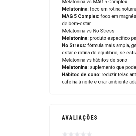
Melatonina vs MAG 5 Complex
Melatonina:
foco em rotina noturn
MAG 5 Complex:
foco em magnésio
de bem-estar.
Melatonina vs No Stress
Melatonina:
produto específico pa
No Stress:
fórmula mais ampla, g
estar e rotina de equilíbrio, se esti
Melatonina vs hábitos de sono
Melatonina:
suplemento que pode f
Hábitos de sono:
reduzir telas ant
cafeína à noite e criar ambiente 
AVALIAÇÕES