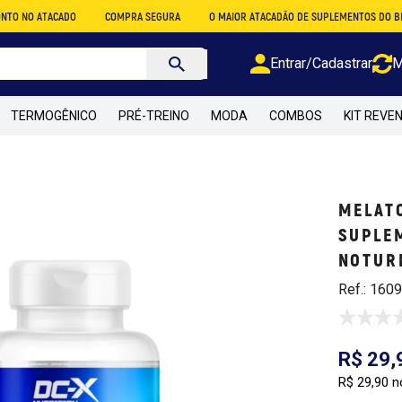
TACADO
COMPRA SEGURA
O MAIOR ATACADÃO DE SUPLEMENTOS DO BRASIL
Entrar/Cadastrar
M
TERMOGÊNICO
PRÉ-TREINO
MODA
COMBOS
KIT REVE
MELATO
SUPLE
NOTUR
Ref.: 160
R$ 29,
R$ 29,90 n