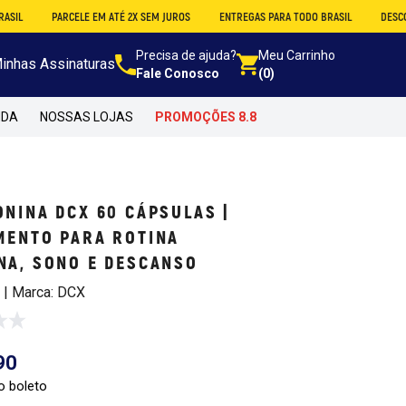
PARCELE EM ATÉ 2X SEM JUROS
ENTREGAS PARA TODO BRASIL
DESCONTO NO A
Precisa de ajuda?
Meu Carrinho
inhas Assinaturas
Fale Conosco
(0)
NDA
NOSSAS LOJAS
PROMOÇÕES 8.8
NINA DCX 60 CÁPSULAS |
MENTO PARA ROTINA
NA, SONO E DESCANSO
9 | Marca: DCX
90
o boleto