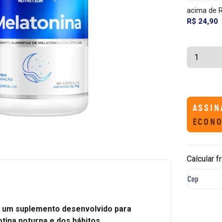
acima de 
R$ 24,90
ASSIN
ECONO
Calcular f
é um suplemento desenvolvido para
tina noturna e dos hábitos