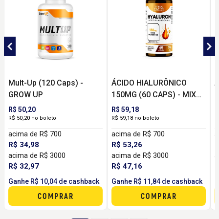
Mult-Up (120 Caps) -
ÁCIDO HIALURÔNICO
A
GROW UP
150MG (60 CAPS) - MIX
P
NUTRI
R$ 50,20
R$ 59,18
R
R$ 50,20 no boleto
R$ 59,18 no boleto
2
acima de R$ 700
acima de R$ 700
a
R$ 34,98
R$ 53,26
R
acima de R$ 3000
acima de R$ 3000
a
R$ 32,97
R$ 47,16
R
Ganhe R$ 10,04 de cashback
Ganhe R$ 11,84 de cashback
G
COMPRAR
COMPRAR