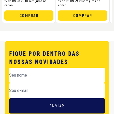
2x de R$ R$ 25,10 sem juros no
1x de R$ R$ 29,99 sem juros no
1
cartão
cartão
c
COMPRAR
COMPRAR
FIQUE POR DENTRO DAS
NOSSAS NOVIDADES
ENVIAR