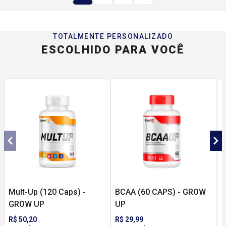
TOTALMENTE PERSONALIZADO
ESCOLHIDO PARA VOCÊ
Mult-Up (120 Caps) -
BCAA (60 CAPS) - GROW
M
GROW UP
UP
R$ 50,20
R$ 29,99
R