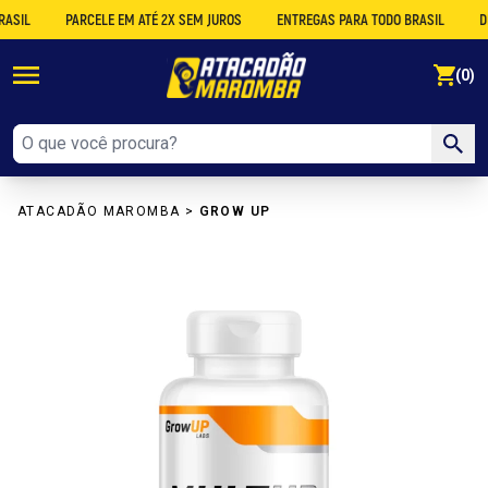
L
PARCELE EM ATÉ 2X SEM JUROS
ENTREGAS PARA TODO BRASIL
DESCO
se
(0)
ATACADÃO MAROMBA
>
GROW UP