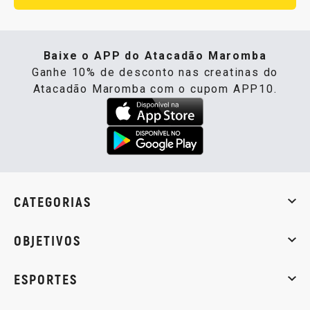
Baixe o APP do Atacadão Maromba
Ganhe 10% de desconto nas creatinas do
Atacadão Maromba com o cupom APP10.
CATEGORIAS
Whey Protein
Creatina
Pré-Treino
Termogênicos
Barra
OBJETIVOS
Massa muscular
Emagrecimento
Energia
Qualidade de
ESPORTES
Musculação
Artes marciais
Corrida