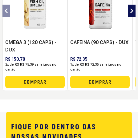
OMEGA 3 (120 CAPS) -
CAFEINA (90 CAPS) - DUX
W
DUX
R$ 150,78
R$ 72,35
R
2x de R$ R$ 75,39 sem juros no
1x de R$ R$ 72,35 sem juros no
3
cartão
cartão
c
COMPRAR
COMPRAR
FIQUE POR DENTRO DAS
NOSSAS NOVIDADES