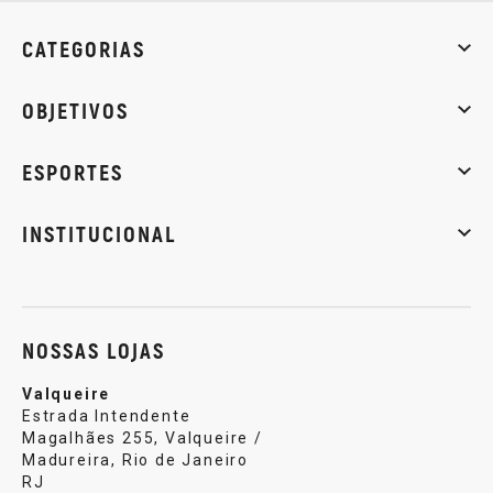
CATEGORIAS
Whey Protein
Creatina
Pré-Treino
Termogênicos
Barra
OBJETIVOS
Massa muscular
Emagrecimento
Energia
Qualidade de
ESPORTES
Musculação
Artes marciais
Corrida
INSTITUCIONAL
Sobre nós
Política de privacidade
Central de atendi
NOSSAS LOJAS
Valqueire
Estrada Intendente
Magalhães 255, Valqueire /
Madureira, Rio de Janeiro
RJ