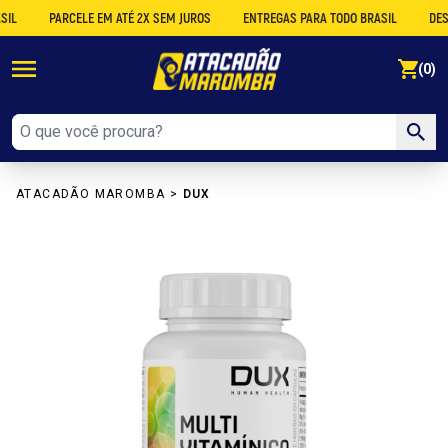
PARCELE EM ATÉ 2X SEM JUROS
ENTREGAS PARA TODO BRASIL
DESCONT
se
(0)
ATACADÃO MAROMBA
>
DUX