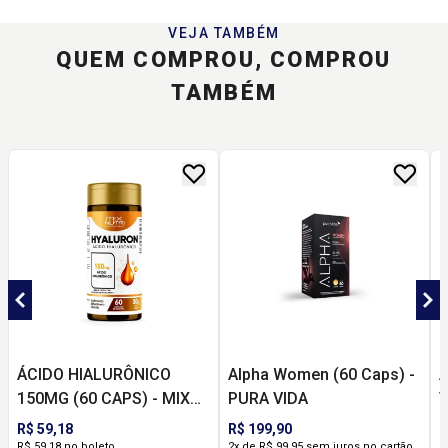
VEJA TAMBÉM
QUEM COMPROU, COMPROU
TAMBÉM
ÁCIDO HIALURÔNICO
Alpha Women (60 Caps) -
A
150MG (60 CAPS) - MIX
PURA VIDA
V
NUTRI
R$ 59,18
R$ 199,90
R
R$ 59,18 no boleto
2x de R$ 99,95 sem juros no cartão
R