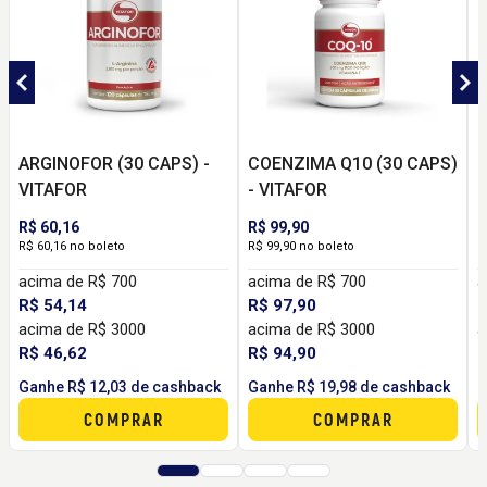
ARGINOFOR (30 CAPS) -
COENZIMA Q10 (30 CAPS)
VITAFOR
- VITAFOR
(
R$ 60,16
R$ 99,90
R
R$ 60,16 no boleto
R$ 99,90 no boleto
R
acima de R$ 700
acima de R$ 700
a
R$ 54,14
R$ 97,90
R
acima de R$ 3000
acima de R$ 3000
a
R$ 46,62
R$ 94,90
R
Ganhe R$ 12,03 de cashback
Ganhe R$ 19,98 de cashback
G
COMPRAR
COMPRAR