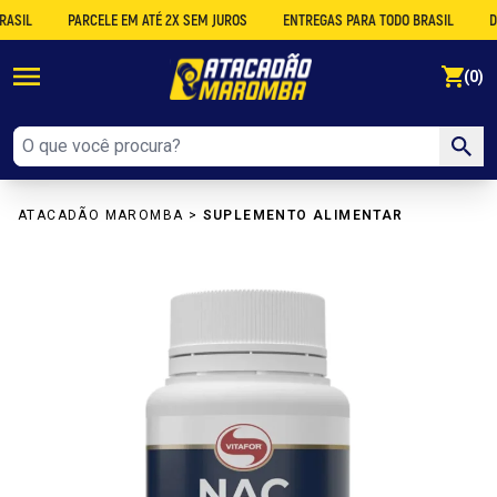
L
PARCELE EM ATÉ 2X SEM JUROS
ENTREGAS PARA TODO BRASIL
DESCO
se
(0)
ATACADÃO MAROMBA
>
SUPLEMENTO ALIMENTAR