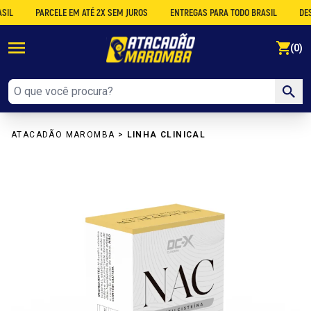
PARCELE EM ATÉ 2X SEM JUROS
ENTREGAS PARA TODO BRASIL
DESCONTO
se
(0)
ATACADÃO MAROMBA
>
LINHA CLINICAL