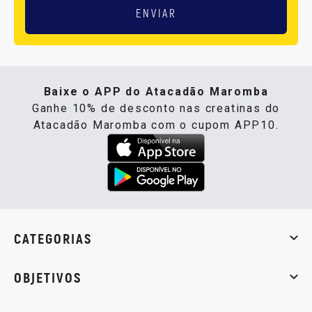
ENVIAR
Baixe o APP do Atacadão Maromba
Ganhe 10% de desconto nas creatinas do
Atacadão Maromba com o cupom APP10.
CATEGORIAS
Whey Protein
Creatina
Pré-Treino
Termogênicos
Barra
OBJETIVOS
Massa muscular
Emagrecimento
Energia
Qualidade de