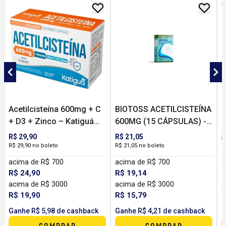
Acetilcisteína 600mg + C
BIOTOSS ACETILCISTEÍNA
D
+ D3 + Zinco – Katiguá
600MG (15 CÁPSULAS) -
N
(16 cápsulas) | Imunidade
BIONATUS
P
R$ 29,90
R$ 21,05
R
e Saúde Respiratória
E
R$ 29,90 no boleto
R$ 21,05 no boleto
R
L
acima de R$ 700
acima de R$ 700
a
R$ 24,90
R$ 19,14
R
acima de R$ 3000
acima de R$ 3000
a
R$ 19,90
R$ 15,79
R
Ganhe R$ 5,98 de cashback
Ganhe R$ 4,21 de cashback
G
COMPRAR
COMPRAR