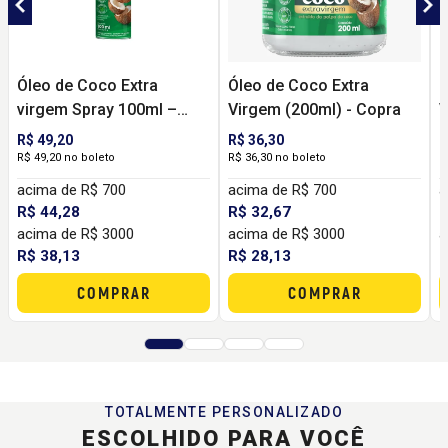
Óleo de Coco Extra
Óleo de Coco Extra
Ó
virgem Spray 100ml –
Virgem (200ml) - Copra
V
Copra | Praticidade, sabor
R$ 49,20
R$ 36,30
R
e saúde
R$ 49,20 no boleto
R$ 36,30 no boleto
R
acima de R$ 700
acima de R$ 700
a
R$ 44,28
R$ 32,67
R
acima de R$ 3000
acima de R$ 3000
a
R$ 38,13
R$ 28,13
R
COMPRAR
COMPRAR
TOTALMENTE PERSONALIZADO
ESCOLHIDO PARA VOCÊ