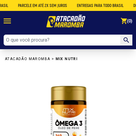
PARCELE EM ATÉ 2X SEM JUROS
ENTREGAS PARA TODO BRASIL
DESCO
se
(0)
ATACADÃO MAROMBA
>
MIX NUTRI