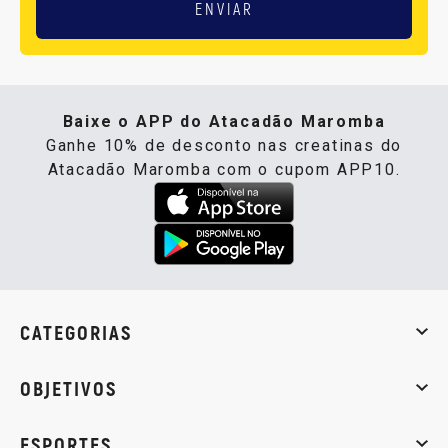
ENVIAR
Baixe o APP do Atacadão Maromba
Ganhe 10% de desconto nas creatinas do
Atacadão Maromba com o cupom APP10.
CATEGORIAS
Whey Protein
Creatina
Pré-Treino
Termogênicos
Barra
OBJETIVOS
Massa muscular
Emagrecimento
Energia
Qualidade de
ESPORTES