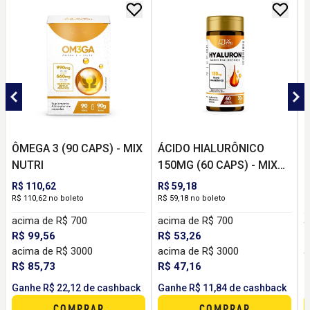
ÔMEGA 3 (90 CAPS) - MIX
ÁCIDO HIALURÔNICO
M
NUTRI
150MG (60 CAPS) - MIX
M
NUTRI
R$ 110,62
R$ 59,18
R
R$ 110,62 no boleto
R$ 59,18 no boleto
R
acima de R$ 700
acima de R$ 700
a
R$ 99,56
R$ 53,26
R
acima de R$ 3000
acima de R$ 3000
a
R$ 85,73
R$ 47,16
R
Ganhe R$ 22,12 de cashback
Ganhe R$ 11,84 de cashback
G
COMPRAR
COMPRAR