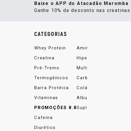
Baixe o APP do Atacadão Maromba
Ganhe 10% de desconto nas creatina
CATEGORIAS
Whey Protein
Aminoácidos
Creatina
Hipercalórico
Pré-Treino
Multivitamínico
Termogênicos
Carboidrato
Barra Protéica
Colágeno
Vitaminas
Albumina
PROMOÇÕES 8.8
Suplemento Alimentar
Cafeína
Diurético