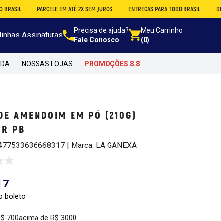
PARCELE EM ATÉ 2X SEM JUROS
ENTREGAS PARA TODO BRASIL
DESCONTO N
Precisa de ajuda?
Meu Carrinho
inhas Assinaturas
Fale Conosco
(0)
NDA
NOSSAS LOJAS
PROMOÇÕES 8.8
DE AMENDOIM EM PÓ (210G)
ER PB
D477533636668317 | Marca: LA GANEXA
17
o boleto
R$ 700
acima de R$ 3000