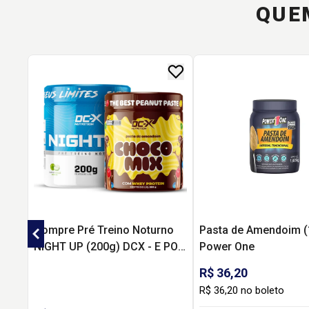
QUE
Compre Pré Treino Noturno
Pasta de Amendoim (
NIGHT UP (200g) DCX - E POR
Power One
APENAS R$ 37,50 LEVE PASTA
R$ 36,20
DE AMENDOIM GOURMET
R$ 36,20 no boleto
(600G) DCX