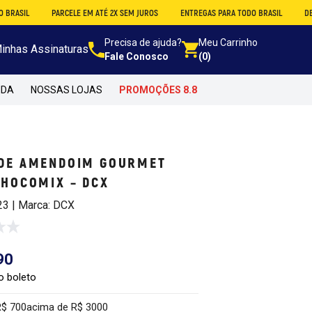
PARCELE EM ATÉ 2X SEM JUROS
ENTREGAS PARA TODO BRASIL
DESCONTO NO
Precisa de ajuda?
Meu Carrinho
inhas Assinaturas
Fale Conosco
(0)
NDA
NOSSAS LOJAS
PROMOÇÕES 8.8
 DE AMENDOIM GOURMET
CHOCOMIX – DCX
23 | Marca: DCX
90
o boleto
R$ 700
acima de R$ 3000