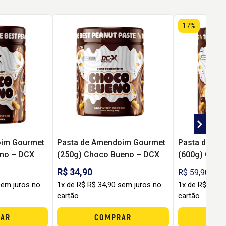
17%
oim Gourmet
Pasta de Amendoim Gourmet
Pasta de Am
eno – DCX
(250g) Choco Bueno – DCX
(600g) Choc
R$ 34,90
R$ 
R$ 59,90
sem juros no
1x de R$ R$ 34,90 sem juros no
1x de R$ R$ 4
cartão
cartão
AR
COMPRAR
C