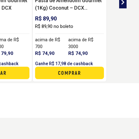
oim Gourmet
Pasta de Amendoim Gourmet
– DCX
(1Kg) Coconut – DCX
NUTRITION
R$ 89,90
R$ 89,90 no boleto
ima de R$
acima de R$
acima de R$
00
700
3000
 79,90
R$ 74,90
R$ 74,90
 cashback
Ganhe R$ 17,98 de cashback
AR
COMPRAR