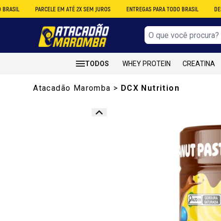
PARCELE EM ATÉ 2X SEM JUROS
ENTREGAS PARA TODO BRASIL
DESCONTO NO 
TODOS
WHEY PROTEIN
CREATINA
Atacadão Maromba
>
DCX Nutrition