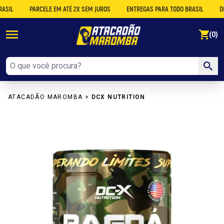
PARCELE EM ATÉ 2X SEM JUROS
ENTREGAS PARA TODO BRASIL
DESCON
se
(0)
ATACADÃO MAROMBA
>
DCX NUTRITION