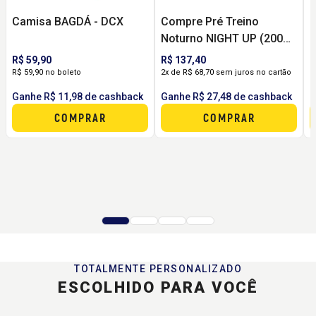
Camisa BAGDÁ - DCX
Compre Pré Treino
C
Noturno NIGHT UP (200g)
N
DCX - E POR APENAS R$
E
R$ 59,90
R$ 137,40
R
37,50 LEVE PASTA DE
M
R$ 59,90 no boleto
2x de R$ 68,70 sem juros no cartão
R
AMENDOIM GOURMET
Ganhe R$ 11,98 de cashback
Ganhe R$ 27,48 de cashback
G
(600G) DCX
COMPRAR
COMPRAR
TOTALMENTE PERSONALIZADO
ESCOLHIDO PARA VOCÊ