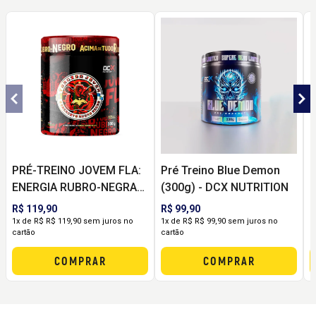
PRÉ-TREINO JOVEM FLA:
Pré Treino Blue Demon
B
ENERGIA RUBRO-NEGRA
(300g) - DCX NUTRITION
(
PRA DOMINAR O TREINO
R$ 119,90
R$ 99,90
R
(300G) - DCX NUTRITION
1x de R$ R$ 119,90 sem juros no
1x de R$ R$ 99,90 sem juros no
1
cartão
cartão
c
COMPRAR
COMPRAR