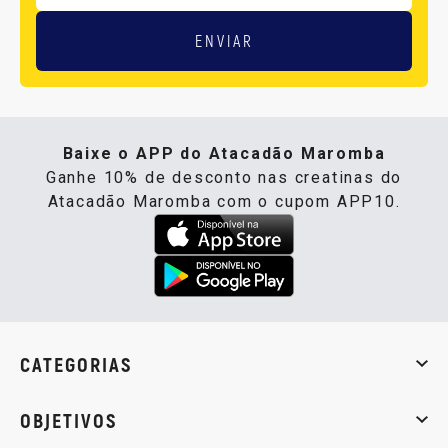
ENVIAR
Baixe o APP do Atacadão Maromba
Ganhe 10% de desconto nas creatinas do
Atacadão Maromba com o cupom APP10.
CATEGORIAS
Whey Protein
Creatina
Pré-Treino
Termogênicos
Barra
OBJETIVOS