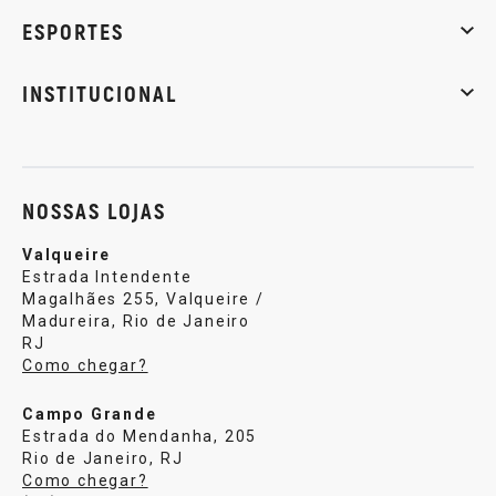
Massa muscular
Emagrecimento
Energia
Qualidade de
ESPORTES
Musculação
Artes marciais
Corrida
INSTITUCIONAL
Sobre nós
Política de privacidade
Central de atendi
NOSSAS LOJAS
Valqueire
Estrada Intendente
Magalhães 255, Valqueire /
Madureira, Rio de Janeiro
RJ
Como chegar?
Campo Grande
Estrada do Mendanha, 205
Rio de Janeiro, RJ
Como chegar?