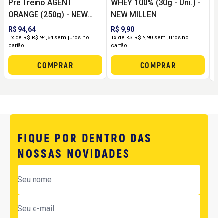
Pré Treino AGENT
WHEY 100% (30g - Uni.) -
T
ORANGE (250g) - NEW
NEW MILLEN
(
MILLEN
R$ 94,64
R$ 9,90
R
1x de R$ R$ 94,64 sem juros no
1x de R$ R$ 9,90 sem juros no
1
cartão
cartão
c
COMPRAR
COMPRAR
FIQUE POR DENTRO DAS
NOSSAS NOVIDADES