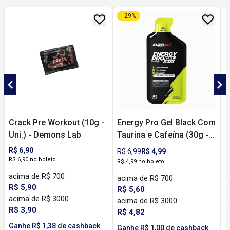
- 29%
Crack Pre Workout (10g -
Energy Pro Gel Black Com
Uni.) - Demons Lab
Taurina e Cafeína (30g -
(
Uni.) - SUDRACT
R$ 6,90
R
R$ 6,99
R$ 4,99
NUTRITION
R$ 6,90 no boleto
R
R$ 4,99 no boleto
acima de R$ 700
a
acima de R$ 700
R$ 5,90
R
R$ 5,60
acima de R$ 3000
a
acima de R$ 3000
R$ 3,90
R
R$ 4,82
Ganhe R$ 1,38 de cashback
G
Ganhe R$ 1,00 de cashback