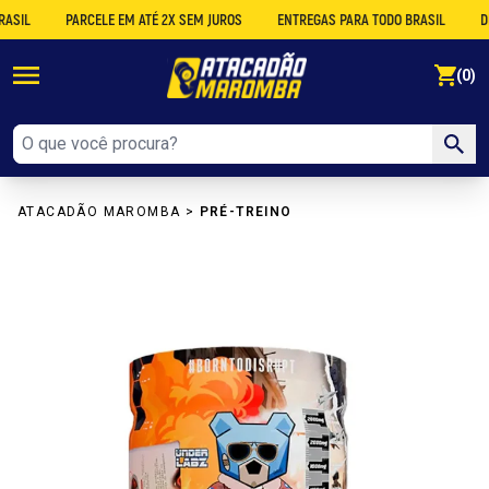
PARCELE EM ATÉ 2X SEM JUROS
ENTREGAS PARA TODO BRASIL
DESCO
se
(0)
ATACADÃO MAROMBA
>
PRÉ-TREINO