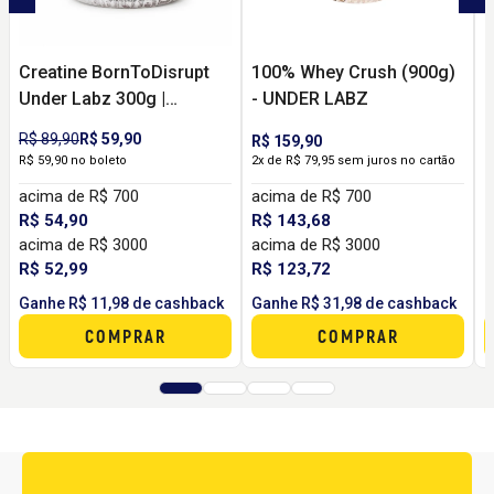
Creatine BornToDisrupt
100% Whey Crush (900g)
B
Under Labz 300g |
- UNDER LABZ
L
Creatina Monohidratada
B
R$ 89,90
R$ 59,90
R$ 159,90
Pura para Rotina de
P
R$ 59,90 no boleto
2x de R$ 79,95 sem juros no cartão
Treino
acima de R$ 700
acima de R$ 700
R$ 54,90
R$ 143,68
acima de R$ 3000
acima de R$ 3000
R
2
R$ 52,99
R$ 123,72
Ganhe R$ 11,98 de cashback
Ganhe R$ 31,98 de cashback
G
COMPRAR
COMPRAR