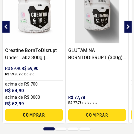
Creatine BornToDisrupt
GLUTAMINA
1
Under Labz 300g |
BORNTODISRUPT (300g) -
-
Creatina Monohidratada
UNDER LABZ
R$ 89,90
R$ 59,90
R
Pura para Rotina de
R$ 59,90 no boleto
2
Treino
acima de R$ 700
a
R$ 54,90
R
acima de R$ 3000
a
R$ 77,78
R$ 77,78 no boleto
R$ 52,99
R
COMPRAR
COMPRAR