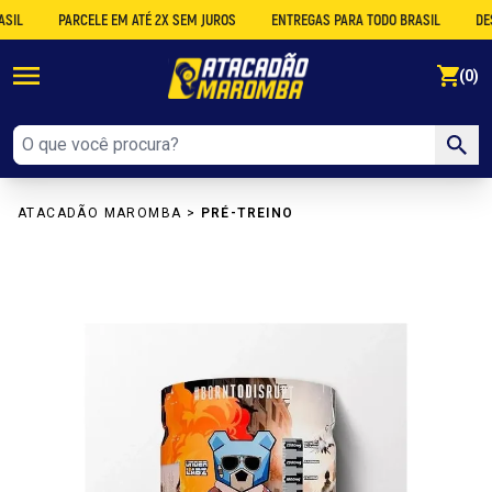
PARCELE EM ATÉ 2X SEM JUROS
ENTREGAS PARA TODO BRASIL
DESCON
se
(0)
ATACADÃO MAROMBA
>
PRÉ-TREINO