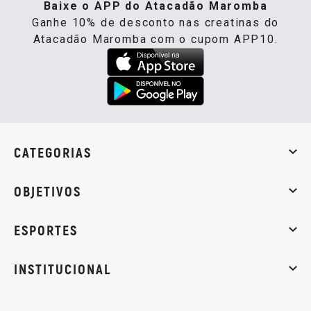
Baixe o APP do Atacadão Maromba
Ganhe 10% de desconto nas creatinas do
Atacadão Maromba com o cupom APP10.
CATEGORIAS
Whey Protein
Creatina
Pré-Treino
Termogênicos
Barra
OBJETIVOS
Massa muscular
Emagrecimento
Energia
Qualidade de
ESPORTES
Musculação
Artes marciais
Corrida
INSTITUCIONAL
Sobre nós
Política de privacidade
Central de atendi