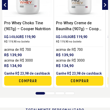
Pro Whey Choko Tine
Pro Whey Creme de
P
(907g) – Cooper Nutrition
Baunilha (907g) – Cooper
(
Nutrition
R$ 149,90
R$ 119,90
R$ 149,90
R$ 119,90
R
R$ 119,90 no boleto
R$ 119,90 no boleto
R
acima de R$ 700
acima de R$ 700
a
R$ 139,90
R$ 139,90
R
acima de R$ 3000
acima de R$ 3000
a
R$ 134,90
R$ 134,90
R
Ganhe R$ 23,98 de cashback
Ganhe R$ 23,98 de cashback
G
COMPRAR
COMPRAR
TOTALMENTE PERSONALIZADO