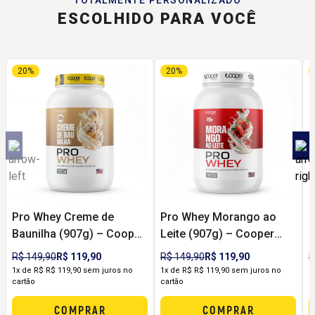
ESCOLHIDO PARA VOCÊ
20%
20%
Pro Whey Creme de
Pro Whey Morango ao
P
Baunilha (907g) – Cooper
Leite (907g) – Cooper
(
Nutrition
Nutrition
R$ 149,90
R$ 119,90
R$ 149,90
R$ 119,90
R
1x de R$ R$ 119,90 sem juros no
1x de R$ R$ 119,90 sem juros no
1
cartão
cartão
c
COMPRAR
COMPRAR