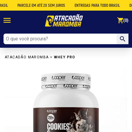
PARCELE EM ATÉ 2X SEM JUROS
ENTREGAS PARA TODO BRASIL
DESCO
se
(0)
ATACADÃO MAROMBA
>
WHEY PRO