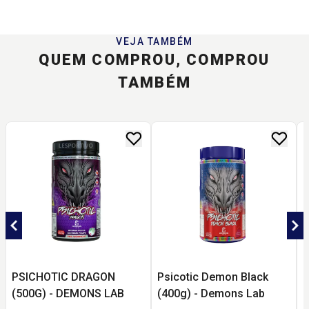
VEJA TAMBÉM
QUEM COMPROU, COMPROU
TAMBÉM
PSICHOTIC DRAGON
Psicotic Demon Black
C
(500G) - DEMONS LAB
(400g) - Demons Lab
N