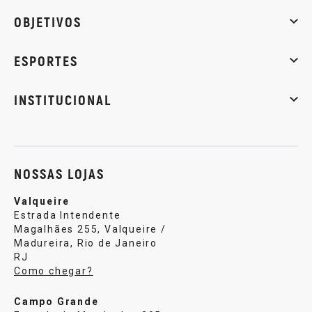
Whey Protein
Creatina
Pré-Treino
Termogênicos
Barra
OBJETIVOS
Massa muscular
Emagrecimento
Energia
Qualidade de
ESPORTES
Musculação
Artes marciais
Corrida
INSTITUCIONAL
Sobre nós
Política de privacidade
Central de atendi
NOSSAS LOJAS
Valqueire
Estrada Intendente
Magalhães 255, Valqueire /
Madureira, Rio de Janeiro
RJ
Como chegar?
Campo Grande