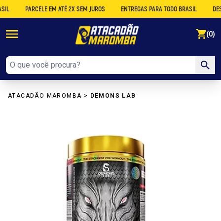
PARCELE EM ATÉ 2X SEM JUROS
ENTREGAS PARA TODO BRASIL
DESCONT
se
(0)
ATACADÃO MAROMBA
>
DEMONS LAB