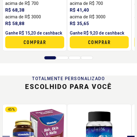
acima de R$ 700
acima de R$ 700
a
R$ 68,38
R$ 41,40
R
acima de R$ 3000
acima de R$ 3000
a
R$ 58,88
R$ 35,65
R
Ganhe R$ 15,20 de cashback
Ganhe R$ 9,20 de cashback
G
COMPRAR
COMPRAR
TOTALMENTE PERSONALIZADO
ESCOLHIDO PARA VOCÊ
45%