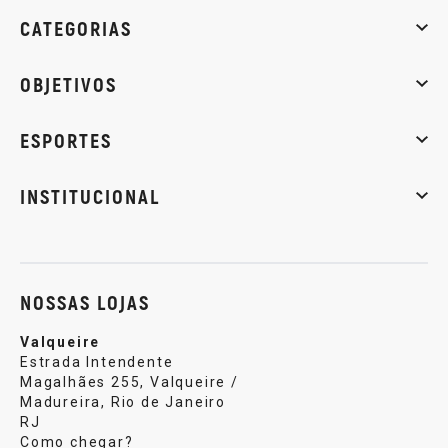
CATEGORIAS
Whey Protein
Creatina
Pré-Treino
Termogênicos
Barra
OBJETIVOS
Massa muscular
Emagrecimento
Energia
Qualidade de
ESPORTES
Musculação
Artes marciais
Corrida
INSTITUCIONAL
Sobre nós
Política de privacidade
Central de atendi
NOSSAS LOJAS
Valqueire
Estrada Intendente
Magalhães 255, Valqueire /
Madureira, Rio de Janeiro
RJ
Como chegar?