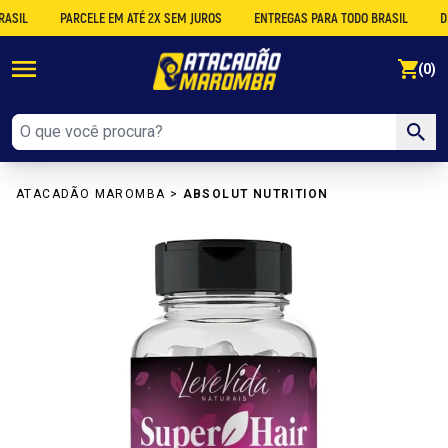
L
PARCELE EM ATÉ 2X SEM JUROS
ENTREGAS PARA TODO BRASIL
DESCO
se
(0)
ATACADÃO MAROMBA
>
ABSOLUT NUTRITION