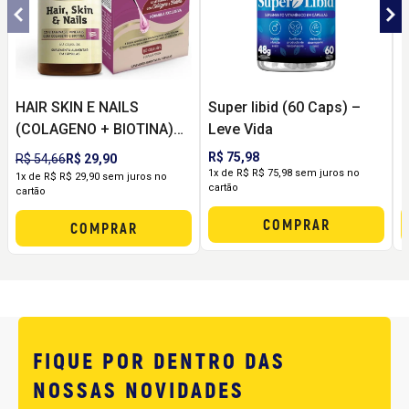
HAIR SKIN E NAILS
Super libid (60 Caps) –
(COLAGENO + BIOTINA)
Leve Vida
U
60 CAPS - VITAMINLIFE
R$ 75,98
R
R$ 54,66
R$ 29,90
1x de R$ R$ 75,98 sem juros no
1
1x de R$ R$ 29,90 sem juros no
cartão
c
cartão
COMPRAR
COMPRAR
FIQUE POR DENTRO DAS
NOSSAS NOVIDADES