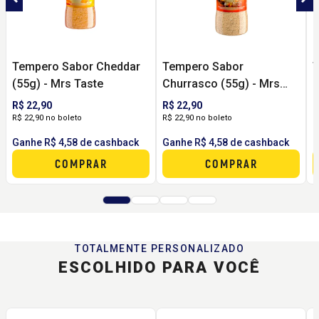
Tempero Sabor Cheddar
Tempero Sabor
T
(55g) - Mrs Taste
Churrasco (55g) - Mrs
(
Taste
R$ 22,90
R$ 22,90
R
R$ 22,90 no boleto
R$ 22,90 no boleto
R
Ganhe R$ 4,58 de cashback
Ganhe R$ 4,58 de cashback
G
COMPRAR
COMPRAR
TOTALMENTE PERSONALIZADO
ESCOLHIDO PARA VOCÊ