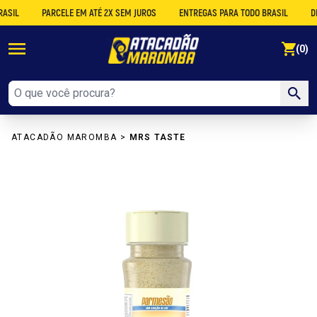
PARCELE EM ATÉ 2X SEM JUROS
ENTREGAS PARA TODO BRASIL
DESCO
se
(0)
ATACADÃO MAROMBA
>
MRS TASTE