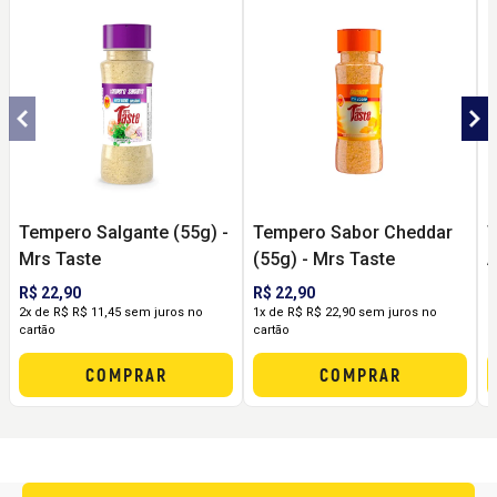
Tempero Salgante (55g) -
Tempero Sabor Cheddar
T
Mrs Taste
(55g) - Mrs Taste
A
R$ 22,90
R$ 22,90
R
2x de R$ R$ 11,45 sem juros no
1x de R$ R$ 22,90 sem juros no
1
cartão
cartão
c
COMPRAR
COMPRAR