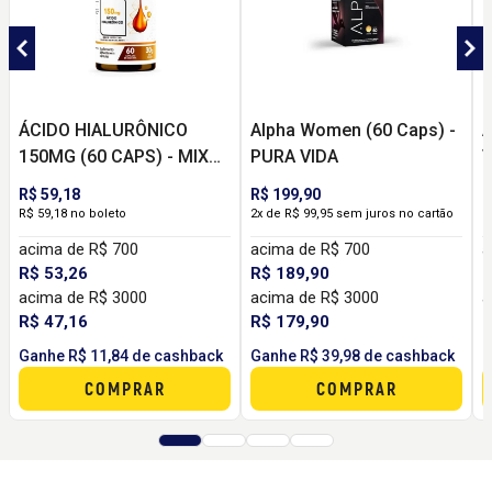
ÁCIDO HIALURÔNICO
Alpha Women (60 Caps) -
A
150MG (60 CAPS) - MIX
PURA VIDA
V
NUTRI
R$ 59,18
R$ 199,90
R
R$ 59,18 no boleto
2x de R$ 99,95 sem juros no cartão
R
acima de R$ 700
acima de R$ 700
a
R$ 53,26
R$ 189,90
R
acima de R$ 3000
acima de R$ 3000
a
R$ 47,16
R$ 179,90
R
Ganhe R$ 11,84 de cashback
Ganhe R$ 39,98 de cashback
G
COMPRAR
COMPRAR