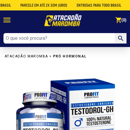
IL
PARCELE EM ATÉ 2X SEM JUROS
ENTREGAS PARA TODO BRASIL
DES
se
(0)
ATACADÃO MAROMBA
>
PRÓ HORMONAL