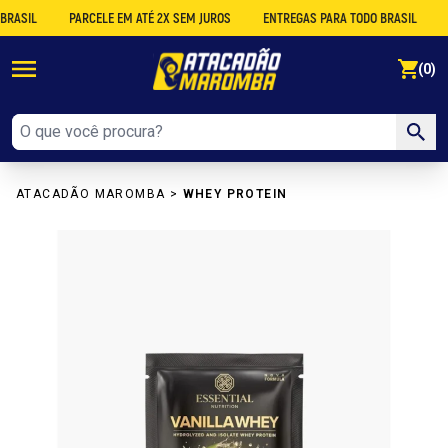
SIL
PARCELE EM ATÉ 2X SEM JUROS
ENTREGAS PARA TODO BRASIL
DE
se
(0)
ATACADÃO MAROMBA
>
WHEY PROTEIN