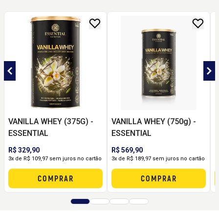
VANILLA WHEY (375G) -
VANILLA WHEY (750g) -
C
ESSENTIAL
ESSENTIAL
R$ 329,90
R$ 569,90
R
3x de R$ 109,97 sem juros no cartão
3x de R$ 189,97 sem juros no cartão
R
COMPRAR
COMPRAR