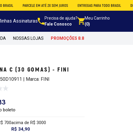
PARCELE EM ATÉ 2X SEM JUROS
ENTREGAS PARA TODO BRASIL
DESCONTO N
Precisa de ajuda?
Meu Carrinho
inhas Assinaturas
Fale Conosco
(0)
NDA
NOSSAS LOJAS
PROMOÇÕES 8.8
NA C (30 GOMAS) - FINI
250D10911 | Marca: FINI
33
o boleto
R$ 700
acima de R$ 3000
R$ 34,90