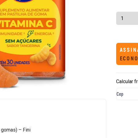
ASSIN
ECONO
Calcular f
 gomas) – Fini