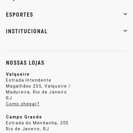
Massa muscular
Emagrecimento
Energia
Qualidade de
ESPORTES
Musculação
Artes marciais
Corrida
INSTITUCIONAL
Sobre nós
Política de privacidade
Central de atendi
NOSSAS LOJAS
Valqueire
Estrada Intendente
Magalhães 255, Valqueire /
Madureira, Rio de Janeiro
RJ
Como chegar?
Campo Grande
Estrada do Mendanha, 205
Rio de Janeiro, RJ