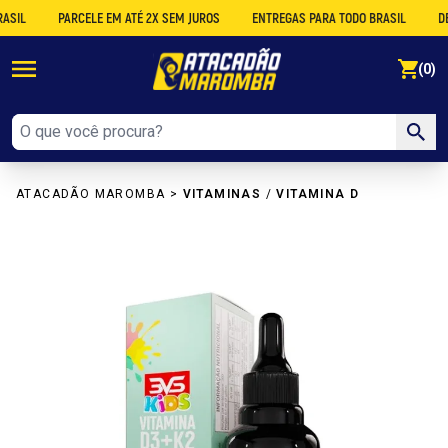
PARCELE EM ATÉ 2X SEM JUROS
ENTREGAS PARA TODO BRASIL
DESCON
se
(0)
ATACADÃO MAROMBA
>
VITAMINAS
/
VITAMINA D