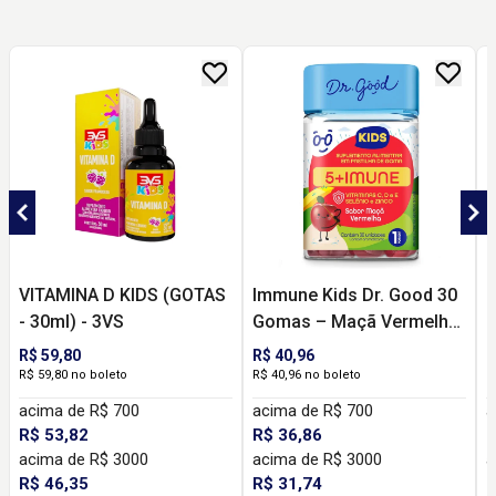
VITAMINA D KIDS (GOTAS
Immune Kids Dr. Good 30
K
- 30ml) - 3VS
Gomas – Maçã Vermelha
G
com Vitamina C e Zinco
R$ 59,80
R$ 40,96
R
R$ 59,80 no boleto
R$ 40,96 no boleto
R
acima de R$ 700
acima de R$ 700
a
R$ 53,82
R$ 36,86
R
acima de R$ 3000
acima de R$ 3000
a
R$ 46,35
R$ 31,74
R