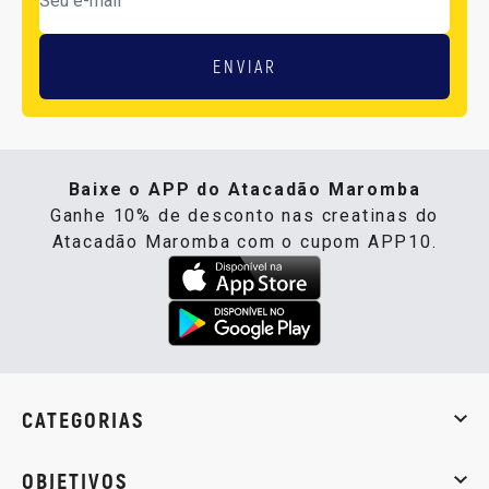
ENVIAR
Baixe o APP do Atacadão Maromba
Ganhe 10% de desconto nas creatinas do
Atacadão Maromba com o cupom APP10.
CATEGORIAS
Whey Protein
Creatina
Pré-Treino
Termogênicos
Barra
OBJETIVOS