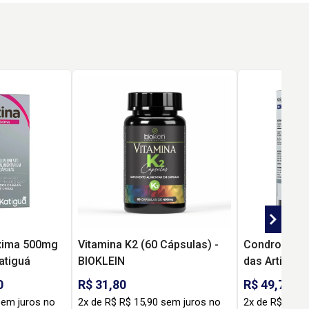
xima 500mg
Vitamina K2 (60 Cápsulas) -
Condro-K Ka
atiguá
BIOKLEIN
das Articul
Colágeno Tip
0
R$ 31,80
R$ 49,70
– 30 Cápsul
sem juros no
2x de R$ R$ 15,90 sem juros no
2x de R$ R$ 2