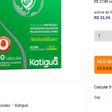
R$ 27,80 n
acima de 
R$ 22,24
ASSIN
ECONO
Calcular f
psulas – Katiguá