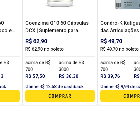
60
Coenzima Q10 60 Cápsulas
Condro-K Katigu
oco e
DCX | Suplemento para
das Articulaçõe
nos e
Vitalidade, Energia e Ação
Colágeno Tipo II
R$ 62,90
R$ 49,70
Antioxidante
– 30 Cápsulas
R$ 62,90 no boleto
R$ 49,70 no boleto
e R$
acima de R$
acima de R$
acima de R$
ac
700
3000
700
30
63
R$ 57,50
R$ 36,30
R$ 39,76
R$
ack
Ganhe R$ 12,58 de cashback
Ganhe R$ 9,94 de 
COMPRAR
COMPR