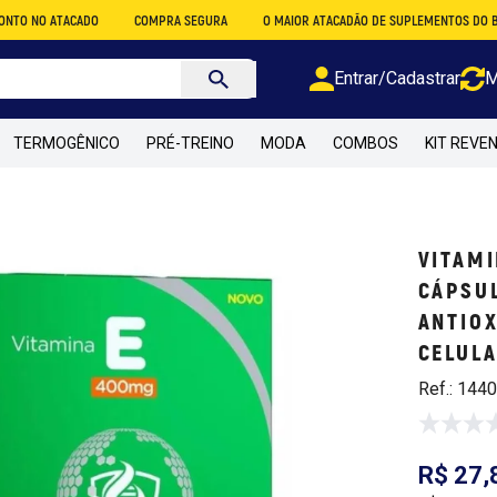
ACADO
COMPRA SEGURA
O MAIOR ATACADÃO DE SUPLEMENTOS DO BRASIL
Entrar/Cadastrar
M
TERMOGÊNICO
PRÉ-TREINO
MODA
COMBOS
KIT REVE
VITAMI
CÁPSUL
ANTIO
CELUL
Ref.: 144
R$ 27,