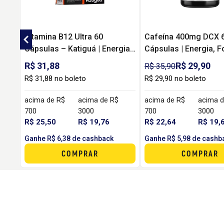
Vitamina B12 Ultra 60
Cafeína 400mg DCX 
Cápsulas – Katiguá | Energia,
Cápsulas | Energia, F
Memória e Bem-Estar
Disposição para Trei
R$ 31,88
R$ 29,90
R$ 35,90
Rotina
R$ 31,88 no boleto
R$ 29,90 no boleto
acima de R$
acima de R$
acima de R$
acima d
700
3000
700
3000
R$ 25,50
R$ 19,76
R$ 22,64
R$ 19,
Ganhe R$ 6,38 de cashback
Ganhe R$ 5,98 de cashb
COMPRAR
COMPRAR