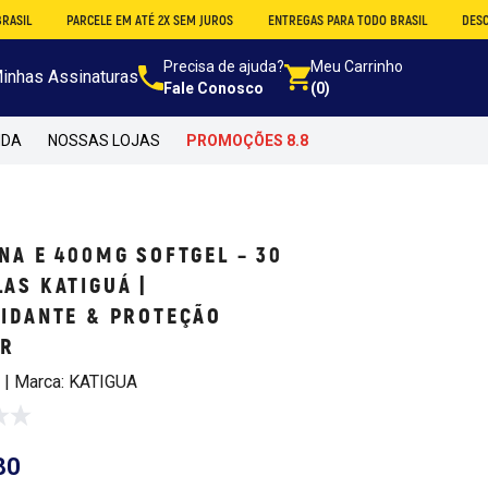
PARCELE EM ATÉ 2X SEM JUROS
ENTREGAS PARA TODO BRASIL
DESCONTO NO A
Precisa de ajuda?
Meu Carrinho
inhas Assinaturas
Fale Conosco
(0)
NDA
NOSSAS LOJAS
PROMOÇÕES 8.8
NA E 400MG SOFTGEL – 30
AS KATIGUÁ |
XIDANTE & PROTEÇÃO
AR
0 | Marca: KATIGUA
80