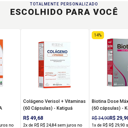
TOTALMENTE PERSONALIZADO
ESCOLHIDO PARA VOCÊ
14%
Colágeno Verisol + Vitaminas
Biotina Dose Má
A
(60 Cápsulas) - Katiguá
(60 cápsulas) - K
R$ 49,68
R$ 29,9
R$ 34,90
uros no
2x de R$ R$ 24,84 sem juros no
1x de R$ R$ 29,90 