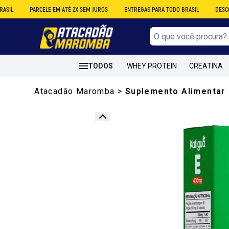
PARCELE EM ATÉ 2X SEM JUROS
ENTREGAS PARA TODO BRASIL
DESCONTO NO AT
TODOS
WHEY PROTEIN
CREATINA
Atacadão Maromba
>
Suplemento Alimentar