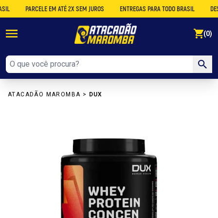
PARCELE EM ATÉ 2X SEM JUROS
ENTREGAS PARA TODO BRASIL
DESCONT
se
(0)
ATACADÃO MAROMBA
>
DUX