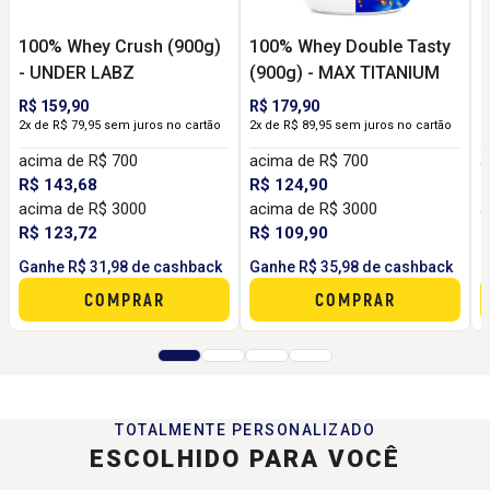
100% Whey Crush (900g)
100% Whey Double Tasty
I
- UNDER LABZ
(900g) - MAX TITANIUM
R$ 159,90
R$ 179,90
R
2x de R$ 79,95 sem juros no cartão
2x de R$ 89,95 sem juros no cartão
3
acima de R$ 700
acima de R$ 700
a
R$ 143,68
R$ 124,90
R
acima de R$ 3000
acima de R$ 3000
a
R$ 123,72
R$ 109,90
R
Ganhe R$ 31,98 de cashback
Ganhe R$ 35,98 de cashback
G
COMPRAR
COMPRAR
TOTALMENTE PERSONALIZADO
ESCOLHIDO PARA VOCÊ