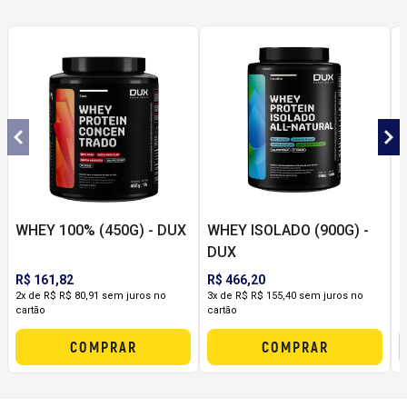
WHEY 100% (450G) - DUX
WHEY ISOLADO (900G) -
F
DUX
R$ 161,82
R$ 466,20
R
2x de R$ R$ 80,91 sem juros no
3x de R$ R$ 155,40 sem juros no
3
cartão
cartão
c
COMPRAR
COMPRAR