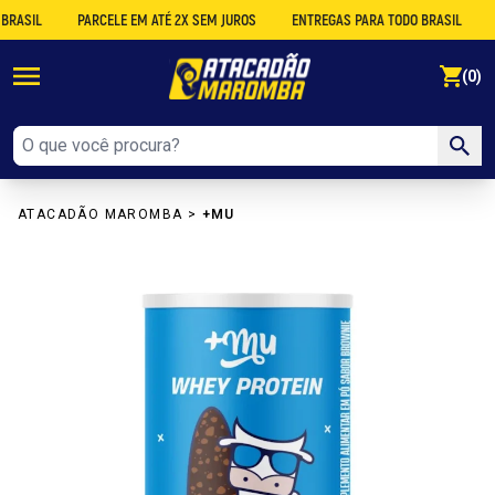
IL
PARCELE EM ATÉ 2X SEM JUROS
ENTREGAS PARA TODO BRASIL
DESC
se
(0)
ATACADÃO MAROMBA
>
+MU