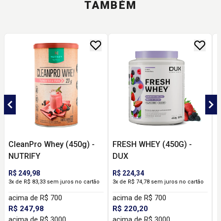
TAMBÉM
CleanPro Whey (450g) -
FRESH WHEY (450G) -
R
NUTRIFY
DUX
R$ 249,98
R$ 224,34
3x de R$ 83,33 sem juros no cartão
3x de R$ 74,78 sem juros no cartão
acima de R$ 700
acima de R$ 700
R$ 247,98
R$ 220,20
acima de R$ 3000
acima de R$ 3000
R