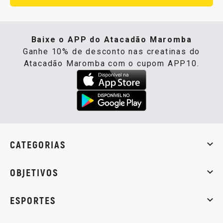
Baixe o APP do Atacadão Maromba
Ganhe 10% de desconto nas creatinas do
Atacadão Maromba com o cupom APP10.
CATEGORIAS
Whey Protein
Creatina
Pré-Treino
Termogênicos
Barra
OBJETIVOS
Massa muscular
Emagrecimento
Energia
Qualidade de
ESPORTES
Musculação
Artes marciais
Corrida