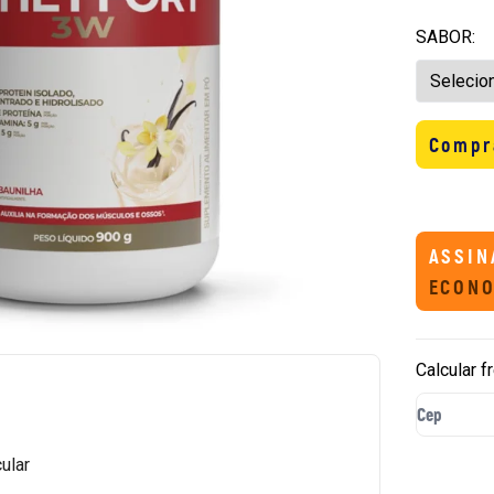
SABOR:
Compr
ASSIN
ECONO
Calcular f
ular