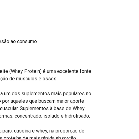
desão ao consumo
leite (Whey Protein) é uma excelente fonte
mação de músculos e ossos.
eja um dos suplementos mais populares no
 por aqueles que buscam maior aporte
o muscular. Suplementos à base de Whey
rmas: concentrado, isolado e hidrolisado.
cipais: caseína e whey, na proporção de
a proteína de mais rápida absorção.