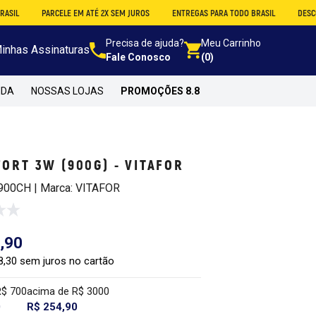
PARCELE EM ATÉ 2X SEM JUROS
ENTREGAS PARA TODO BRASIL
DESCONTO NO A
Precisa de ajuda?
Meu Carrinho
inhas Assinaturas
Fale Conosco
(0)
NDA
NOSSAS LOJAS
PROMOÇÕES 8.8
ORT 3W (900G) - VITAFOR
900CH | Marca: VITAFOR
,90
8,30 sem juros no cartão
R$ 700
acima de R$ 3000
0
R$ 254,90