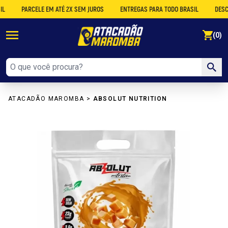
PARCELE EM ATÉ 2X SEM JUROS
ENTREGAS PARA TODO BRASIL
DESCONTO N
se
(0)
ATACADÃO MAROMBA
>
ABSOLUT NUTRITION