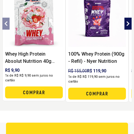
Whey High Protein
100% Whey Protein (900g
W
Absolut Nutrition 40g
- Refil) - Nyer Nutrition
9
Sachê | Proteína em Dose
M
R$ 9,90
R$ 155,00
R$ 119,90
R
Individual para Rotina e
P
1x de R$ R$ 9,90 sem juros no
1x de R$ R$ 119,90 sem juros no
1
cartão
cartão
c
Pós-Treino
G
R
COMPRAR
COMPRAR