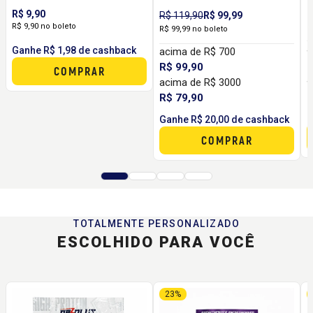
Sachê | Proteína em Dose
Maromba | 23g de
P
R$ 9,90
R
R$ 119,90
R$ 99,99
Individual para Rotina e
Proteína por Dose para
R
R$ 9,90 no boleto
3
R$ 99,99 no boleto
Pós-Treino
Ganho de Massa e
R
a
Ganhe R$ 1,98 de cashback
acima de R$ 700
Recuperação
R
R$ 99,90
COMPRAR
a
acima de R$ 3000
R
R$ 79,90
G
Ganhe R$ 20,00 de cashback
COMPRAR
TOTALMENTE PERSONALIZADO
ESCOLHIDO PARA VOCÊ
23%