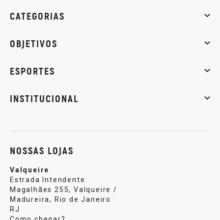
CATEGORIAS
Whey Protein
Creatina
Pré-Treino
Termogênicos
Barra
OBJETIVOS
Massa muscular
Emagrecimento
Energia
Qualidade de
ESPORTES
Musculação
Artes marciais
Corrida
INSTITUCIONAL
Sobre nós
Política de privacidade
Central de atendi
NOSSAS LOJAS
Valqueire
Estrada Intendente
Magalhães 255, Valqueire /
Madureira, Rio de Janeiro
RJ
Como chegar?