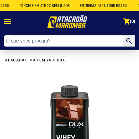
L
PARCELE EM ATÉ 2X SEM JUROS
ENTREGAS PARA TODO BRASIL
DESC
se
(0)
ATACADÃO MAROMBA
>
DUX