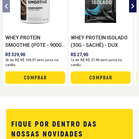
WHEY PROTEIN
WHEY PROTEIN ISOLADO
W
SMOOTHIE (POTE - 900G)
(30G - SACHÊ) - DUX
- DUX
R$ 329,90
R$ 27,90
R
3x de R$ R$ 109,97 sem juros no
1x de R$ R$ 27,90 sem juros no
3
cartão
cartão
c
COMPRAR
COMPRAR
FIQUE POR DENTRO DAS
NOSSAS NOVIDADES