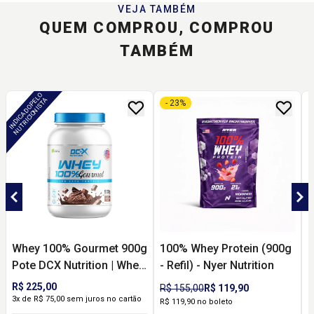
VEJA TAMBÉM
QUEM COMPROU, COMPROU
TAMBÉM
I
N
D
I
C
A
D
O
P
E
O
N
U
T
R
I
C
I
O
N
I
S
T
L
A
- 23%
Whey 100% Gourmet 900g
100% Whey Protein (900g
1
Pote DCX Nutrition | Whey
- Refil) - Nyer Nutrition
N
Protein Premium para
d
R$ 225,00
R
R$ 155,00
R$ 119,90
Rotina Proteica, Sabor e
e
3x de R$ 75,00 sem juros no cartão
R
R$ 119,90 no boleto