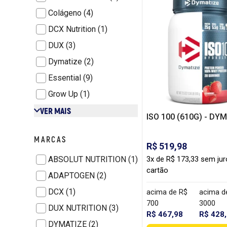
Colágeno (4)
DCX Nutrition (1)
DUX (3)
Dymatize (2)
Essential (9)
Grow Up (1)
VER MAIS
ISO 100 (610G) - DY
MARCAS
R$ 519,98
ABSOLUT NUTRITION (1)
3x de R$ 173,33 sem ju
cartão
ADAPTOGEN (2)
DCX (1)
acima de R$
acima d
700
3000
DUX NUTRITION (3)
R$ 467,98
R$ 428
DYMATIZE (2)