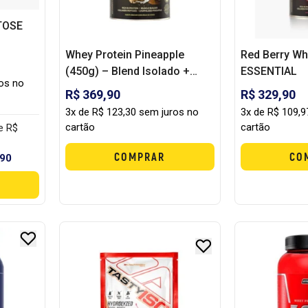
TOSE
Whey Protein Pineapple
Red Berry Wh
(450g) – Blend Isolado +
ESSENTIAL
ros no
Hidrolisado com Sabor
R$ 369,90
R$ 329,90
Refrescante
3x de R$ 123,30 sem juros no
3x de R$ 109,9
cartão
cartão
e R$
COMPRAR
CO
,90