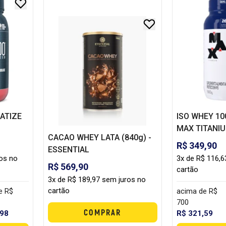
MATIZE
ISO WHEY 10
MAX TITANI
CACAO WHEY LATA (840g) -
R$ 349,90
ESSENTIAL
ros no
3x de R$ 116,6
R$ 569,90
cartão
3x de R$ 189,97 sem juros no
cartão
e R$
acima de R$
700
COMPRAR
,98
R$ 321,59