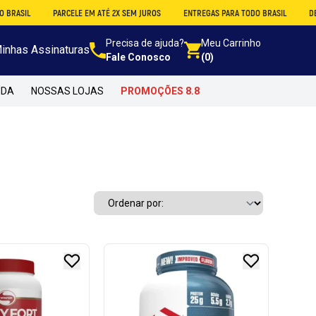
PARCELE EM ATÉ 2X SEM JUROS
ENTREGAS PARA TODO BRASIL
DESCONTO NO 
Precisa de ajuda?
Meu Carrinho
inhas Assinaturas
Fale Conosco
(0)
NDA
NOSSAS LOJAS
PROMOÇÕES 8.8