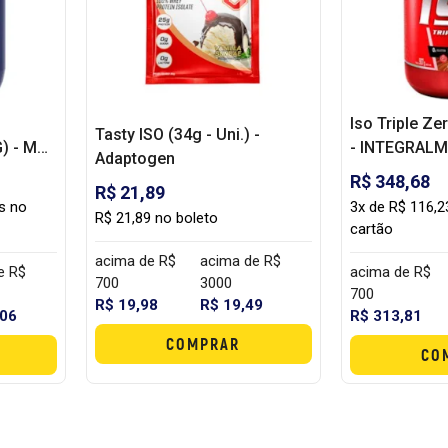
Iso Triple Ze
Tasty ISO (34g - Uni.) -
) - MAX
- INTEGRALM
Adaptogen
R$ 348,68
R$ 21,89
s no
3x de R$ 116,2
R$ 21,89 no boleto
cartão
acima de R$
acima de R$
e R$
acima de R$
700
3000
700
R$ 19,98
R$ 19,49
,06
R$ 313,81
COMPRAR
CO